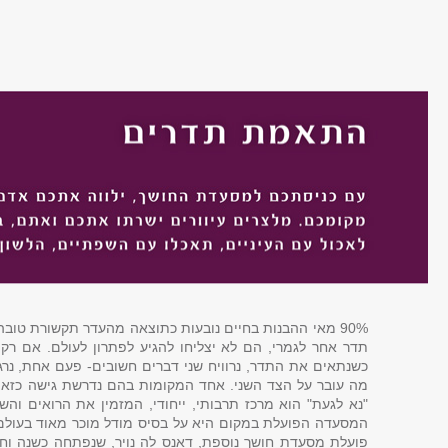
90% מאי ההבנות בחיים נובעות כתוצאה מהעדר תקשורת טוב
תדר אחר לגמרי, הם לא יצליחו להגיע לפתרון לעולם. אם רק 
כשנתאים את התדר, נרוויח שני דברים חשובים- פעם אחת, נרג
מה עובר על הצד השני. אחד המקומות בהם נדרשת גישה כזאת, 
"נא לגעת" הוא מרכז תרבותי, ייחודי, המזמין את הרואים וה
המסעדה הפועלת במקום היא על בסיס מודל מוכר מאוד בעולם. 
פועלת מסעדת חושך נוספת, דאנס לה נויר, שנפתחה כשנה וח