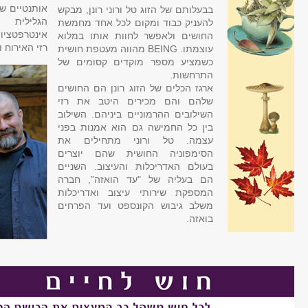
אותנטיים ש
בבעלותם של הזוג טל ורוני רונן, מבקש
הגלילית 
להעניק כבוד ומקום לכל אחד מחמשת
אינטרפטציו
החושים ולאפשר לחוות אותו במלוא
רזי האירוח 
עוצמתו. BEING מהווה מעטפת חושית
כשמציע מספר מוקדים קסומים של
התרחשות.
ארגז הכלים של הזוג רונן הם החושים
שלהם והם מכירים היטב את רזי
השילובים ההרמוניים ביניהם. השילוב
בין כל החמישה גם הוא אמנות בפני
עצמה. טל ורוני מתחילים את
הסימפוניה החושית שהם יוצרים
בעולם האדריכלות והעיצוב. השניים
הם בעליה של "עד הואזה”, חברה
המספקת שירותי עיצוב ואדריכלות
משלב גיבוש הקונספט ועד הפרחים
בואזה.