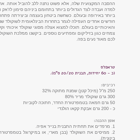
ההסבה המקצועית שלה, אלא פשוט נתנה ללב להוביל אותה. אחר
למדה ועבדה לצד הגדולים ביותר בתחומם ביניהם סימון לז'אק וז
ביותר באירופה ובעולם. כשחשה ביטחון בעצמה וביצירתה פתחה 
חודשים אחדים העפילה לגמר בתחרות הבינלאומית לשוקולד שנע
והאיכותיים בעולם. תוכלו למצוא אצלה מסוגי שוקולד איכותי ו
צמחים כגון בזיליקום ומפתיעים נוספים. ביקשנו ממלכת השוקו
לכם מאוד נעים בפה.
טראפלס
(כ - 60 יחידות, תבנית 20/20 ס"מ).
רכיבים:
250 מ"ל (מיכל קטן) שמנת מתוקה 32%
300 גרם שוקולד מריר 80%
50 גרם חמאה בטמפרטורת החדר, חתוכה לקוביות
כ - 200 גרם אבקת קקאו הולנדי
אופן ההכנה:
1. מרפדים את תחתית התבנית בנייר אפיה.
2. ממיסים את השוקולד (בבן מארי, או במיקרוגל בטמפרטורה
בינונית).