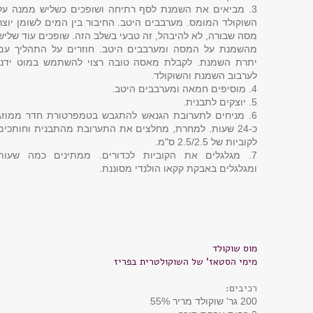
3. מביאים את השמנת לסף רתיחה ושופכים כשליש ממנה על
השוקולד המומס. מערבבים היטב. החיבור בין המים לשומן יוצר
מסה שבורה, לא להיבהל, זה טבעי בשלב הזה. שופכים עוד שליש
מהשמנת על המסה ומערבבים היטב. חוזרים על התהליך עם
יתרת השמנת. לקבלת מאסה טובה רצוי להשתמש במוט ידני
לערבוב השמנת והשוקולד.
4. מוסיפים חמאה ומערבבים היטב.
5. יוצקים לתבנית.
6. מניחים לתערובת הגנאש להתגבש בטמפרטורת חדר ממוזג
כ-24 שעות. למחרת, מחלצים את התערובת מהתבנית וחותכים
לקוביות של 2.5/2.5 ס"מ.
7. מגלגלים את הקוביות לכדורים. ממתינים כמה שעות
ומגלגלים באבקת קקאו הולנדי מסוננת.
מוס שוקולד
מימי הסטאז' של השוקולטרית בפריז
רכיבים:
200 גר' שוקולד מריר 55%