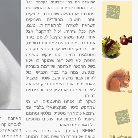
החושים הם כמו עפרונות בקלמר.
ככל
שהם מחודדים יותר כך הקו המשורטט
בעזרתם או המילה שנכתבת, מדויקים
יותר. חושים מחודדים מעניקים
השראה ליצירה ולהתפתחות. טעם,
אנין ככל שיהיה, יכול להתקבל אצל
אחד, כעוד משהו שקיבל לטעום בעוד
את חברו, יקח הטעם למחוזות רחוקים,
יזכיר לו מקומות שביקר בהם או תקופה
נוסטלגית בחייו. הוא יבקש טעימה
נוספת, לא בשל רעב שמנקר בו אלא
בשל ההנאה הצרופה שזורמת בעורקיו
ובנפשו. צמח בר בצד הכביש יכול
להיות עבור מישהו עשב שוטה ובשביל
האחר יהיה אותו הצמח בדיוק השראה
ליצירת אמנות או רעיון לסידור פרחים
בביתו.
‎כשקר לנו אנחנו מתעטפים. יש מי
שמחפש כיסוי פונקציונאלי בלבד ומי
שימצא כיסוי רך מספיק, מלטף ומחמם
האהבה הג
שיעניק להתכסות עוד ערכים מוספים
לאסתטיקה 
של מגע חמים ואוהב.
ההשראה לכל
BEING (הוויה) הוא מותג שנבנה
המתחמים 
וטופח על טהרת החושים כולם. המותג