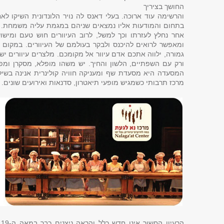
החושך בציריך
והרשימה עוד ארוכה. בעלי דאנס לה נויר הלונדונית השיקו לאח
בתחום והמודעות אליו נמצאים שניהם במגמת עליה משמחת. ה
אחר נחלץ לעזרתו וכך למשל, לרוב העיוורים חוש טעם ומיש
ומאפשר לרואים להיכנס ולבקר בעולמם של העיוורים. במקום
גמורה, ילווה אתכם אדם עיוור אל מקומכם. מלצרים עיוורים י
ורק עם השפתיים, הלשון והחיך. יש משהו מופלא, מסקרן ומפת
המסעדה היא מסעדת שף ומעניקה חוויה קולינרית אנינה בש
מרכז תרבותי כשמגיש מופעי תיאטרון, סדנאות ואירועים שונים.
ה